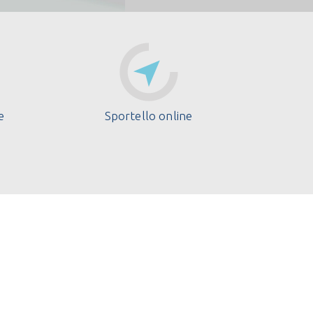
e
Sportello online
i