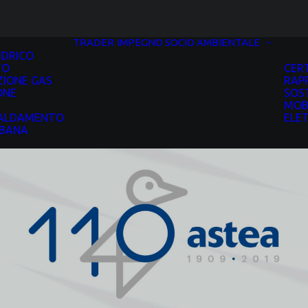
TRADER
IMPEGNO SOCIO AMBIENTALE
IDRICO
TO
CERT
ZIONE GAS
RAP
ONE
SOST
MOBI
CALDAMENTO
ELE
RBANA