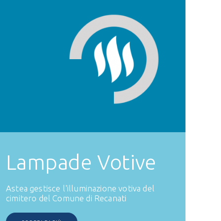
Lampade Votive
Astea gestisce l'illuminazione votiva del
cimitero del Comune di Recanati