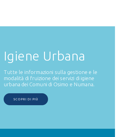
Igiene Urbana
Tutte le informazioni sulla gestione e le
modalità di fruizione dei servizi di igiene
urbana dei Comuni di Osimo e Numana.
SCOPRI DI PIÙ